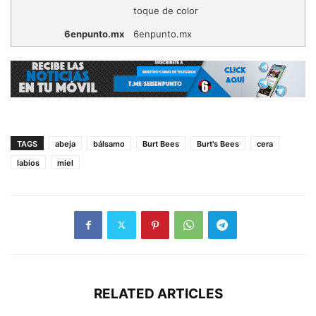
toque de color
6enpunto.mx
6enpunto.mx
TAGS
abeja
bálsamo
Burt Bees
Burt's Bees
cera
labios
miel
RELATED ARTICLES