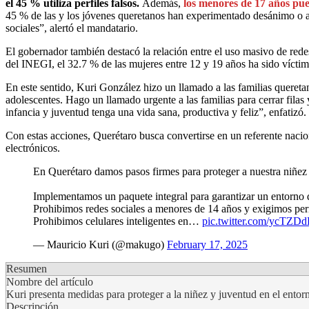
el 45 % utiliza perfiles falsos.
Además,
los menores de 17 años pue
45 % de las y los jóvenes queretanos han experimentado desánimo o ang
sociales”, alertó el mandatario.
El gobernador también destacó la relación entre el uso masivo de rede
del INEGI, el 32.7 % de las mujeres entre 12 y 19 años ha sido víctim
En este sentido, Kuri González hizo un llamado a las familias queretan
adolescentes. Hago un llamado urgente a las familias para cerrar fila
infancia y juventud tenga una vida sana, productiva y feliz”, enfatizó.
Con estas acciones, Querétaro busca convertirse en un referente naciona
electrónicos.
En Querétaro damos pasos firmes para proteger a nuestra niñez
Implementamos un paquete integral para garantizar un entorno d
Prohibimos redes sociales a menores de 14 años y exigimos per
Prohibimos celulares inteligentes en…
pic.twitter.com/ycTZ
— Mauricio Kuri (@makugo)
February 17, 2025
Resumen
Nombre del artículo
Kuri presenta medidas para proteger a la niñez y juventud en el entorn
Descripción