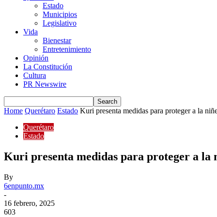
Estado
Municipios
Legislativo
Vida
Bienestar
Entretenimiento
Opinión
La Constitución
Cultura
PR Newswire
Home
Querétaro
Estado
Kuri presenta medidas para proteger a la niñe
Querétaro
Estado
Kuri presenta medidas para proteger a la n
By
6enpunto.mx
-
16 febrero, 2025
603