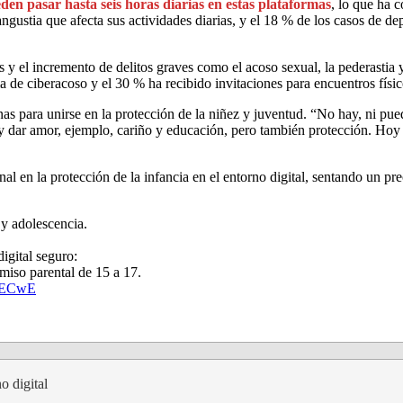
den pasar hasta seis horas diarias en estas plataformas
, lo que ha 
ustia que afecta sus actividades diarias, y el 18 % de los casos de de
s y el incremento de delitos graves como el acoso sexual, la pederastia
a de ciberacoso y el 30 % ha recibido invitaciones para encuentros físi
as para unirse en la protección de la niñez y juventud. “No hay, ni puede
s y dar amor, ejemplo, cariño y educación, pero también protección. Hoy
l en la protección de la infancia en el entorno digital, sentando un pre
 y adolescencia.
igital seguro:
miso parental de 15 a 17.
DdECwE
o digital