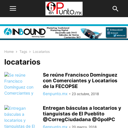
Home
Tags
Locatarios
locatarios
Se reúne Francisco Domínguez
con Comerciantes y Locatarios
de la FECOPSE
6enpunto.mx
-
23 octubre, 2018
Entregan básculas a locatarios y
tianguistas de El Pueblito
@CorregCiudadana @GpoIPC
6enpunto.mx
-
20 marzo, 2018