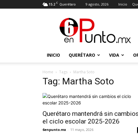
C
15.2
9 agosto, 2026
Inicio
Que
Querétaro
6
en
punto
INICIO
QUERÉTARO
VIDA
O
Home
Tags
Martha Soto
Tag: Martha Soto
Querétaro mantendrá sin cambio
el ciclo escolar 2025-2026
6enpunto.mx
-
11 mayo, 2026