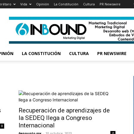
rétaro
Vida
Opinión
La Constitución
Cultura
PR Newswire
PINIÓN
LA CONSTITUCIÓN
CULTURA
PR NEWSWIRE
s
Recuperación de aprendizajes de
la SEDEQ llega a Congreso
Internacional
0
6enpunto.mx
-
10 octubre, 2023
0