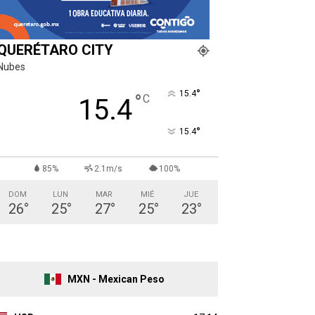
QUERÉTARO CITY
Nubes
°
15.4
°
C
15.4
°
15.4
85%
2.1m/s
100%
DOM
LUN
MAR
MIÉ
JUE
26
°
25
°
27
°
25
°
23
°
MXN - Mexican Peso