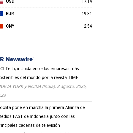
USD
17.14
EUR
19.81
CNY
2.54
CLTech, incluida entre las empresas más
ostenibles del mundo por la revista TIME
UEVA YORK y NOIDA (India), 8 agosto, 2026,
:23
oolita pone en marcha la primera Alianza de
edios FAST de Indonesia junto con las
rincipales cadenas de televisión