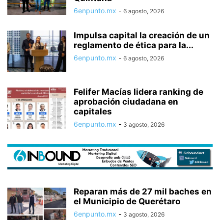
6enpunto.mx
-
6 agosto, 2026
Impulsa capital la creación de un
reglamento de ética para la...
6enpunto.mx
-
6 agosto, 2026
Felifer Macías lidera ranking de
aprobación ciudadana en
capitales
6enpunto.mx
-
3 agosto, 2026
Reparan más de 27 mil baches en
el Municipio de Querétaro
6enpunto.mx
-
3 agosto, 2026