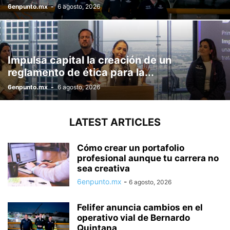
6enpunto.mx
-
6 agosto, 2026
Impulsa capital la creación de un
reglamento de ética para la...
6enpunto.mx
-
6 agosto, 2026
LATEST ARTICLES
Cómo crear un portafolio
profesional aunque tu carrera no
sea creativa
6enpunto.mx
-
6 agosto, 2026
Felifer anuncia cambios en el
operativo vial de Bernardo
Quintana