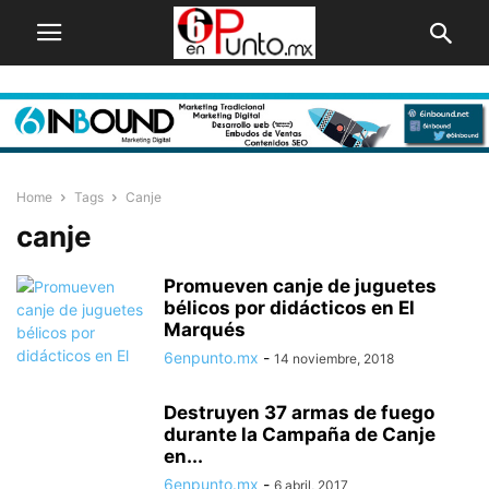
Home
Tags
Canje
canje
Promueven canje de juguetes
bélicos por didácticos en El
Marqués
6enpunto.mx
-
14 noviembre, 2018
Destruyen 37 armas de fuego
durante la Campaña de Canje
en...
6enpunto.mx
-
6 abril, 2017