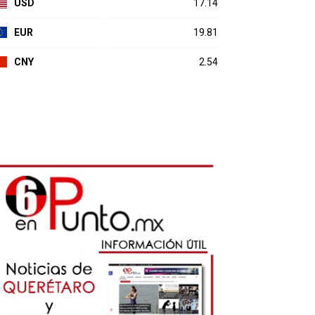
USD
17.14
EUR
19.81
CNY
2.54