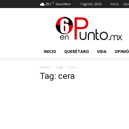
C
25.1
7 agosto, 2026
Inicio
Que
Querétaro
6
en
punto
INICIO
QUERÉTARO
VIDA
OPINI
Home
Tags
Cera
Tag: cera