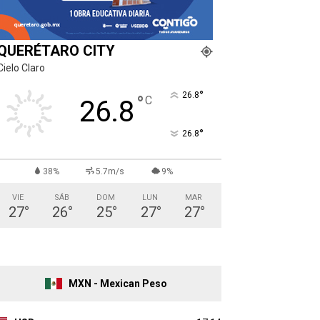
QUERÉTARO CITY
Cielo Claro
°
26.8
°
C
26.8
°
26.8
38%
5.7m/s
9%
VIE
SÁB
DOM
LUN
MAR
27
°
26
°
25
°
27
°
27
°
MXN - Mexican Peso