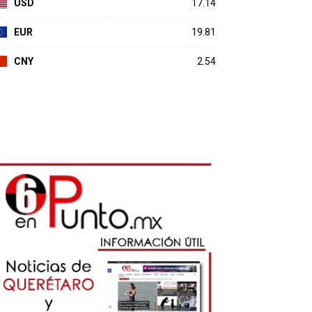
USD
17.14
EUR
19.81
CNY
2.54