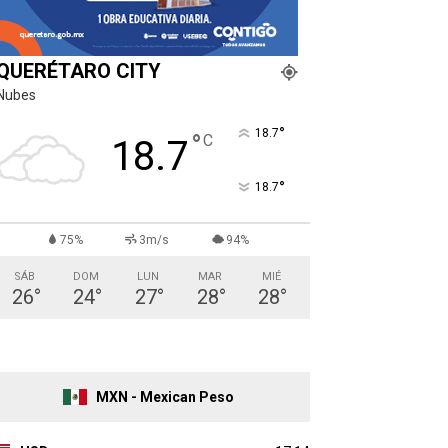
QUERÉTARO CITY
Nubes
°
18.7
°
C
18.7
°
18.7
75%
3m/s
94%
SÁB
DOM
LUN
MAR
MIÉ
26
°
24
°
27
°
28
°
28
°
MXN - Mexican Peso