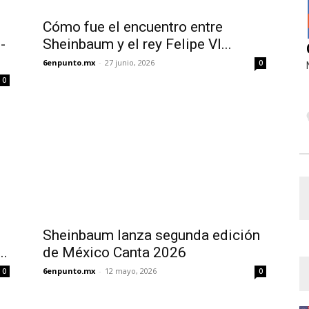
Cómo fue el encuentro entre
-
Sheinbaum y el rey Felipe VI...
6enpunto.mx
-
27 junio, 2026
0
0
Sheinbaum lanza segunda edición
..
de México Canta 2026
6enpunto.mx
-
12 mayo, 2026
0
0