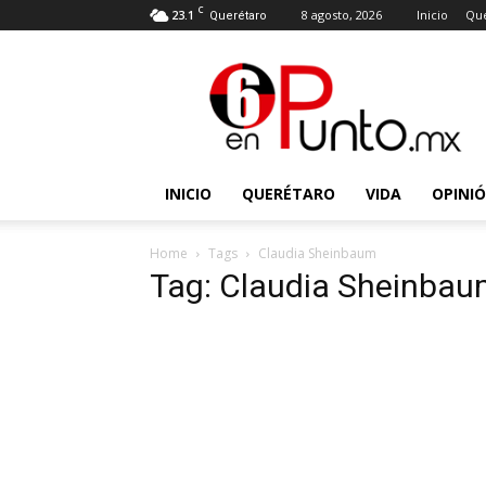
C
23.1
8 agosto, 2026
Inicio
Que
Querétaro
6
en
punto
INICIO
QUERÉTARO
VIDA
OPINI
Home
Tags
Claudia Sheinbaum
Tag: Claudia Sheinba