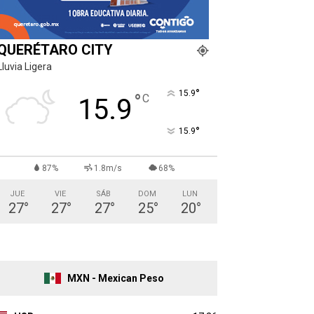
QUERÉTARO CITY
Lluvia Ligera
°
15.9
°
C
15.9
°
15.9
87%
1.8m/s
68%
JUE
VIE
SÁB
DOM
LUN
27
°
27
°
27
°
25
°
20
°
MXN - Mexican Peso