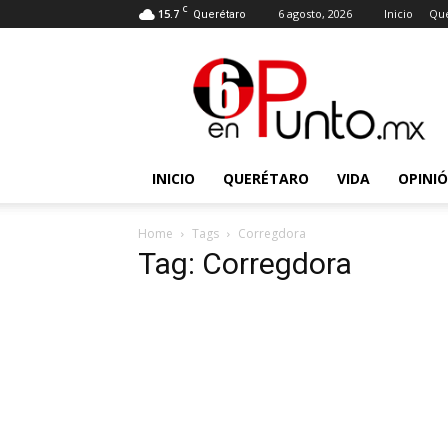
C
15.7
6 agosto, 2026
Inicio
Que
Querétaro
6
en
punto
INICIO
QUERÉTARO
VIDA
OPINI
Home
Tags
Corregdora
Tag: Corregdora