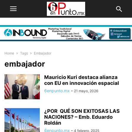
Home
Tags
Embajador
embajador
Mauricio Kuri destaca alianza
con EU en innovación espacial
6enpunto.mx
-
21 mayo, 2026
¿POR QUÉ SON EXITOSAS LAS
NACIONES? – Emb. Eduardo
Roldán
6enpunto.mx
-
4 febrero, 2025