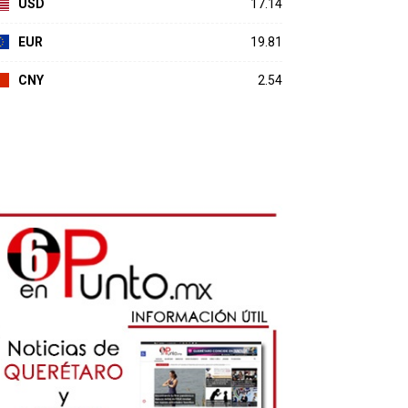
USD
17.14
EUR
19.81
CNY
2.54