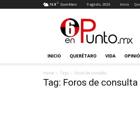
C
16.8
9 agosto, 2026
Inicio
Que
Querétaro
6
en
punto
INICIO
QUERÉTARO
VIDA
OPINI
Home
Tags
Foros de consulta
Tag: Foros de consulta