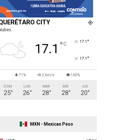
QUERÉTARO CITY
Nubes
°
17.1
°
C
17.1
°
17.1
71%
2.6m/s
100%
DOM
LUN
MAR
MIÉ
JUE
25
°
26
°
28
°
28
°
20
°
MXN - Mexican Peso