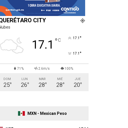
QUERÉTARO CITY
Nubes
°
17.1
°
C
17.1
°
17.1
71%
2.6m/s
100%
DOM
LUN
MAR
MIÉ
JUE
25
°
26
°
28
°
28
°
20
°
MXN - Mexican Peso