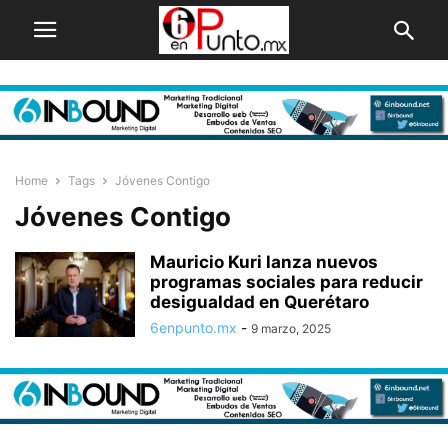
Home
Tags
Jóvenes Contigo
Jóvenes Contigo
Mauricio Kuri lanza nuevos
programas sociales para reducir
desigualdad en Querétaro
6enpunto.mx
-
9 marzo, 2025