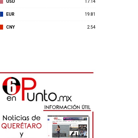
USD
17.14
EUR
19.81
CNY
2.54