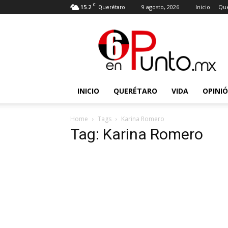
C
15.2
9 agosto, 2026
Inicio
Que
Querétaro
6
en
punto
INICIO
QUERÉTARO
VIDA
OPINI
Home
Tags
Karina Romero
Tag: Karina Romero