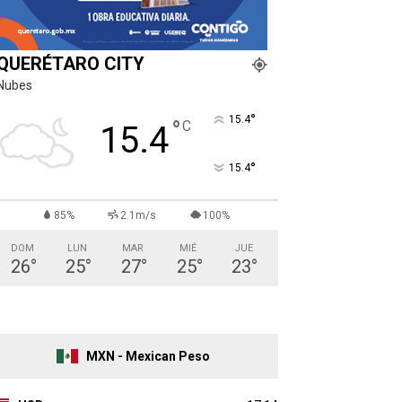
QUERÉTARO CITY
Nubes
°
15.4
°
C
15.4
°
15.4
85%
2.1m/s
100%
DOM
LUN
MAR
MIÉ
JUE
26
°
25
°
27
°
25
°
23
°
MXN - Mexican Peso