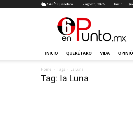
C
14.6
7 agosto, 2026
Inicio
Que
Querétaro
6
en
punto
INICIO
QUERÉTARO
VIDA
OPINI
Home
Tags
La Luna
Tag: la Luna