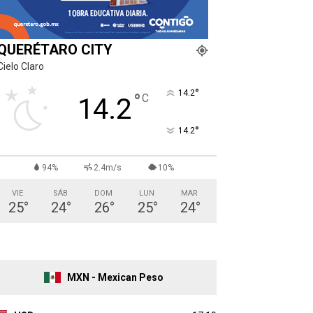
QUERÉTARO CITY
Cielo Claro
°
14.2
°
C
14.2
°
14.2
94%
2.4m/s
10%
VIE
SÁB
DOM
LUN
MAR
25
°
24
°
26
°
25
°
24
°
MXN - Mexican Peso