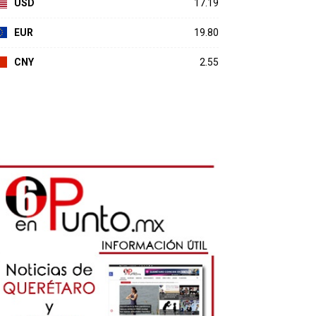
USD
17.19
EUR
19.80
CNY
2.55