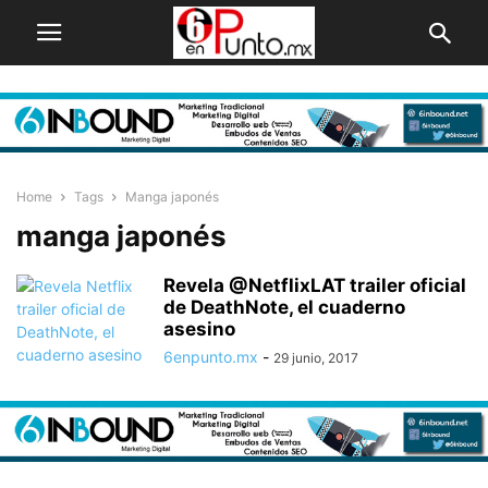
Home
Tags
Manga japonés
manga japonés
Revela @NetflixLAT trailer oficial
de DeathNote, el cuaderno
asesino
6enpunto.mx
-
29 junio, 2017