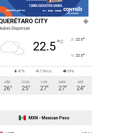
QUERÉTARO CITY
Nubes Dispersas
°
22.5
°
C
22.5
°
22.5
47%
7.9m/s
39%
SÁB
DOM
LUN
MAR
MIÉ
26
°
25
°
27
°
27
°
24
°
MXN - Mexican Peso