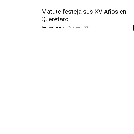
Matute festeja sus XV Años en
Querétaro
6enpunto.mx
-
24 enero, 2023