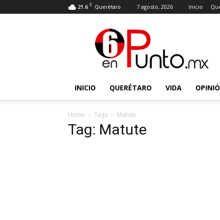
C
21.6
7 agosto, 2026
Inicio
Que
Querétaro
6
en
punto
INICIO
QUERÉTARO
VIDA
OPINI
Home
Tags
Matute
Tag: Matute