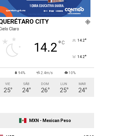
QUERÉTARO CITY
Cielo Claro
°
14.2
°
C
14.2
°
14.2
94%
2.4m/s
10%
VIE
SÁB
DOM
LUN
MAR
25
°
24
°
26
°
25
°
24
°
MXN - Mexican Peso