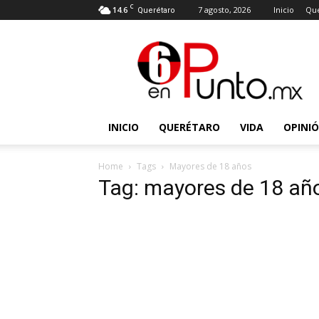
C
14.6
7 agosto, 2026
Inicio
Que
Querétaro
6
en
punto
INICIO
QUERÉTARO
VIDA
OPINI
Home
Tags
Mayores de 18 años
Tag: mayores de 18 añ