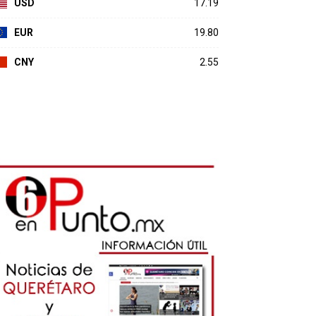
USD
17.19
EUR
19.80
CNY
2.55