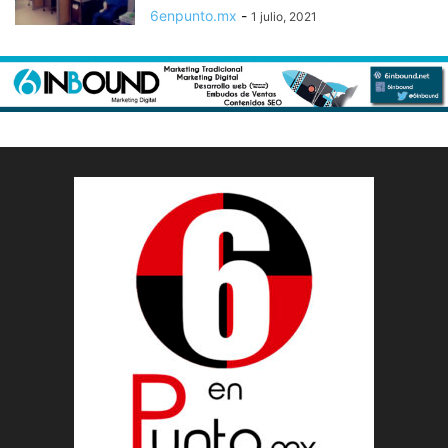
6enpunto.mx
-
1 julio, 2021