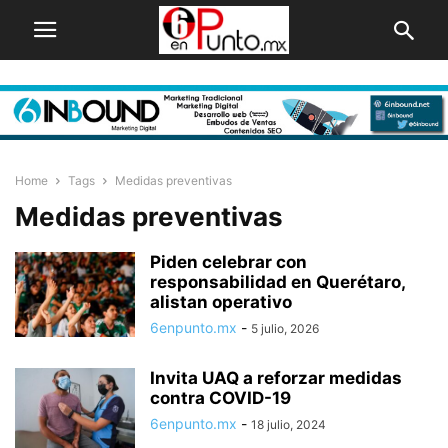
Home
Tags
Medidas preventivas
Medidas preventivas
Piden celebrar con
responsabilidad en Querétaro,
alistan operativo
6enpunto.mx
-
5 julio, 2026
Invita UAQ a reforzar medidas
contra COVID-19
6enpunto.mx
-
18 julio, 2024