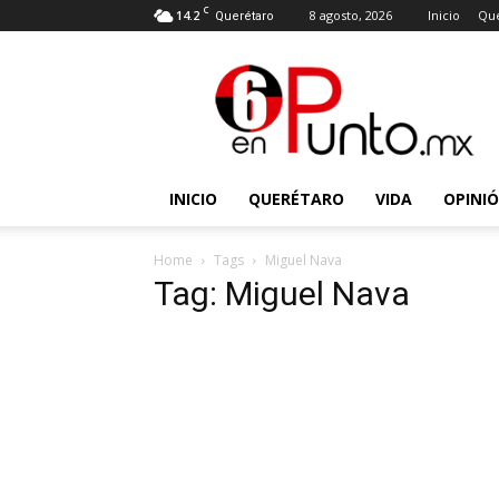
C
14.2
8 agosto, 2026
Inicio
Que
Querétaro
6
en
punto
INICIO
QUERÉTARO
VIDA
OPINI
Home
Tags
Miguel Nava
Tag: Miguel Nava