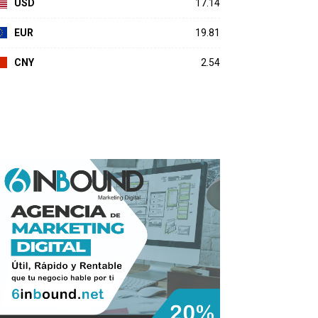
USD
17.14
EUR
19.81
CNY
2.54