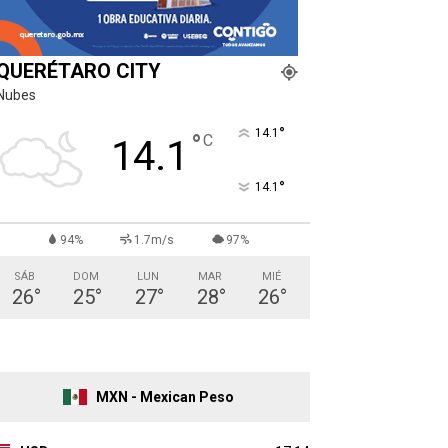
QUERÉTARO CITY
Nubes
°
14.1
°
C
14.1
°
14.1
94%
1.7m/s
97%
SÁB
DOM
LUN
MAR
MIÉ
26
°
25
°
27
°
28
°
26
°
MXN - Mexican Peso