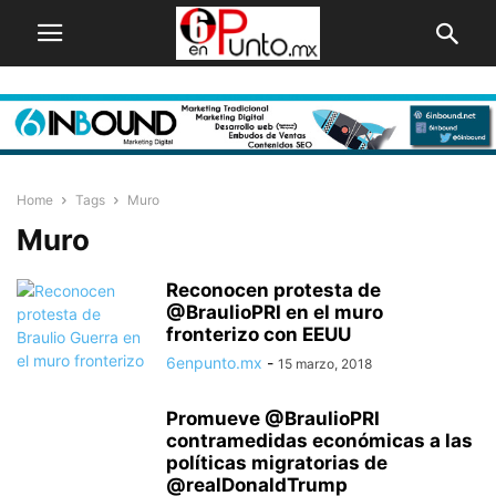
Home
Tags
Muro
Muro
Reconocen protesta de
@BraulioPRI en el muro
fronterizo con EEUU
6enpunto.mx
-
15 marzo, 2018
Promueve @BraulioPRI
contramedidas económicas a las
políticas migratorias de
@realDonaldTrump