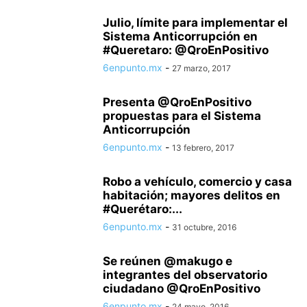
Julio, límite para implementar el
Sistema Anticorrupción en
#Queretaro: @QroEnPositivo
6enpunto.mx
-
27 marzo, 2017
Presenta @QroEnPositivo
propuestas para el Sistema
Anticorrupción
6enpunto.mx
-
13 febrero, 2017
Robo a vehículo, comercio y casa
habitación; mayores delitos en
#Querétaro:...
6enpunto.mx
-
31 octubre, 2016
Se reúnen @makugo e
integrantes del observatorio
ciudadano @QroEnPositivo
6enpunto.mx
-
24 mayo, 2016