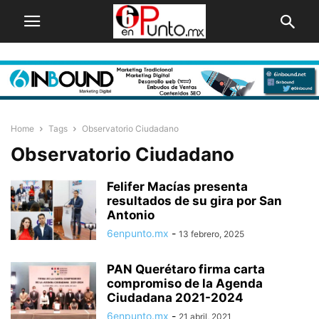
Home
Tags
Observatorio Ciudadano
Observatorio Ciudadano
Felifer Macías presenta
resultados de su gira por San
Antonio
6enpunto.mx
-
13 febrero, 2025
PAN Querétaro firma carta
compromiso de la Agenda
Ciudadana 2021-2024
6enpunto.mx
-
21 abril, 2021