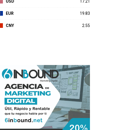
USD
17.21
EUR
19.83
CNY
2.55