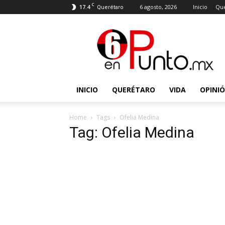
C
17.4
6 agosto, 2026
Inicio
Que
Querétaro
6
en
punto
INICIO
QUERÉTARO
VIDA
OPINI
Home
Tags
Ofelia Medina
Tag: Ofelia Medina