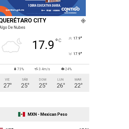
QUERÉTARO CITY
Algo De Nubes
°
17.9
°
C
17.9
°
17.9
73%
3.4m/s
24%
VIE
SÁB
DOM
LUN
MAR
27
°
25
°
25
°
26
°
22
°
MXN - Mexican Peso