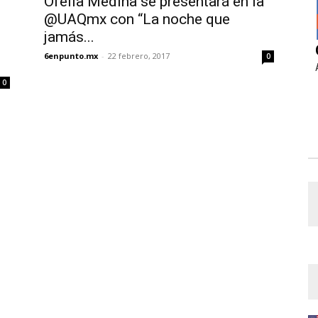
Ofelia Medina se presentará en la
@UAQmx con “La noche que
jamás...
6enpunto.mx
-
22 febrero, 2017
0
0