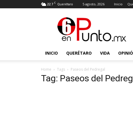
C
22.7
5 agosto, 2026
Inicio
Que
Querétaro
6
en
punto
INICIO
QUERÉTARO
VIDA
OPINI
Home
Tags
Paseos del Pedregal
Tag: Paseos del Pedreg