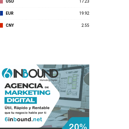
USD
17.23
EUR
19.92
CNY
2.55