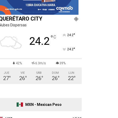
QUERÉTARO CITY
Nubes Dispersas
°
24.2
°
C
24.2
°
24.2
42%
6.3m/s
39%
JUE
VIE
SÁB
DOM
LUN
27
°
26
°
26
°
26
°
22
°
MXN - Mexican Peso