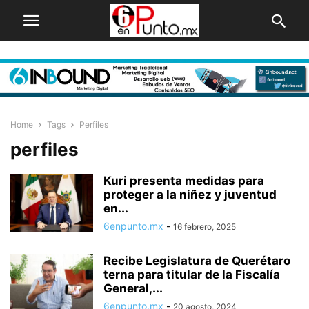
Home
Tags
Perfiles
perfiles
Kuri presenta medidas para
proteger a la niñez y juventud
en...
6enpunto.mx
-
16 febrero, 2025
Recibe Legislatura de Querétaro
terna para titular de la Fiscalía
General,...
6enpunto.mx
-
20 agosto, 2024