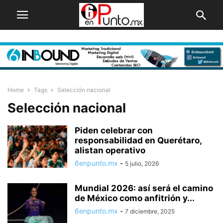
Home
Tags
Selección nacional
Selección nacional
Piden celebrar con
responsabilidad en Querétaro,
alistan operativo
6enpunto.mx
-
5 julio, 2026
Mundial 2026: así será el camino
de México como anfitrión y...
6enpunto.mx
-
7 diciembre, 2025