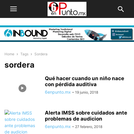
Home
Tags
Sordera
sordera
Qué hacer cuando un niño nace
con pérdida auditiva
6enpunto.mx
-
19 junio, 2018
Alerta IMSS sobre cuidados ante
problemas de audicion
6enpunto.mx
-
27 febrero, 2018