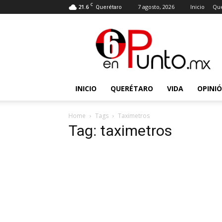
C
21.6
7 agosto, 2026
Inicio
Que
Querétaro
6
en
punto
INICIO
QUERÉTARO
VIDA
OPINI
Home
Tags
Taximetros
Tag: taximetros