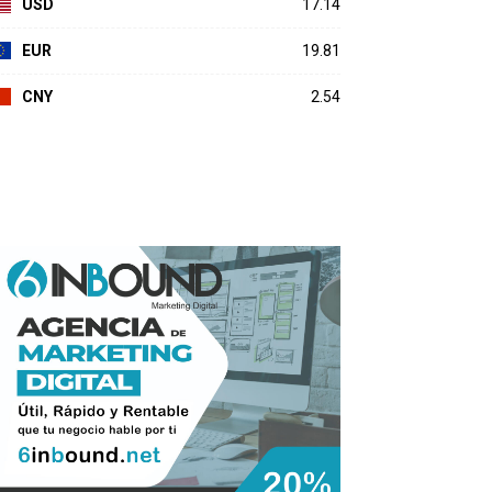
USD
17.14
EUR
19.81
CNY
2.54