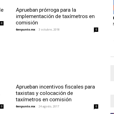
de
Aprueban prórroga para la
implementación de taxímetros en
comisión
0
6enpunto.mx
-
3 octubre, 2018
0
Aprueban incentivos fiscales para
a
taxistas y colocación de
taxímetros en comisión
6enpunto.mx
-
24 agosto, 2017
0
0