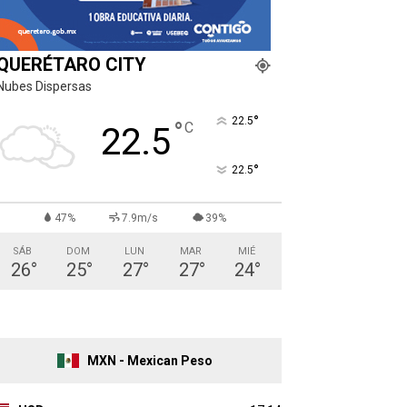
QUERÉTARO CITY
Nubes Dispersas
°
22.5
°
C
22.5
°
22.5
47%
7.9m/s
39%
SÁB
DOM
LUN
MAR
MIÉ
26
°
25
°
27
°
27
°
24
°
MXN - Mexican Peso