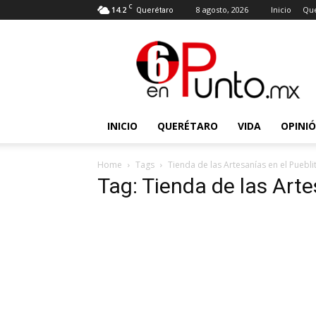
C
14.2
8 agosto, 2026
Inicio
Que
Querétaro
6
en
punto
INICIO
QUERÉTARO
VIDA
OPINI
Home
Tags
Tienda de las Artesanías en el Puebli
Tag: Tienda de las Arte