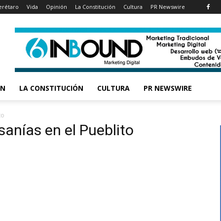
rétaro
Vida
Opinión
La Constitución
Cultura
PR Newswire
ÓN
LA CONSTITUCIÓN
CULTURA
PR NEWSWIRE
to
sanías en el Pueblito