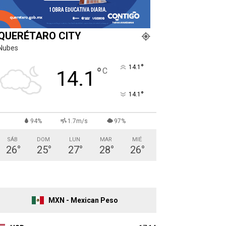
QUERÉTARO CITY
Nubes
°
14.1
°
C
14.1
°
14.1
94%
1.7m/s
97%
SÁB
DOM
LUN
MAR
MIÉ
26
°
25
°
27
°
28
°
26
°
MXN - Mexican Peso