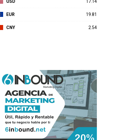
USD
17.14
EUR
19.81
CNY
2.54