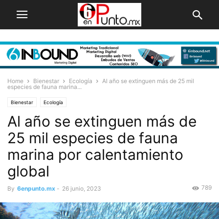
Home
Bienestar
Ecología
Al año se extinguen más de 25 mil
especies de fauna marina...
Bienestar
Ecología
Al año se extinguen más de
25 mil especies de fauna
marina por calentamiento
global
789
By
6enpunto.mx
-
26 junio, 2023