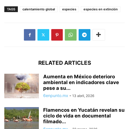
TAGS
calentamiento global
especies
especies en extinción
RELATED ARTICLES
Aumenta en México deterioro
ambiental en indicadores clave
pese a su...
6enpunto.mx
-
13 abril, 2026
Flamencos en Yucatán revelan su
ciclo de vida en documental
filmado...
6enpunto.mx
-