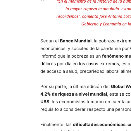
“En el momento de la historia de la h
la mayor riqueza acumulada, esta
recordemos”, comentó José Antonio Loza
Gobierno y Economía en la
Según el
Banco Mundial
, la
pobreza extrem
económicos, y sociales de la pandemia por
informó que la pobreza es un
fenómeno mul
dólares por día en los casos extremos
, est
de acceso a salud, precariedad labora, alime
Por su parte, la última edición del
Global W
4.2% de riqueza a nivel mundial
, esta
se co
UBS
, los economistas tomaron en cuenta u
requisito a considerar respecto una persona
Finalmente, las
dificultades económicas, cr