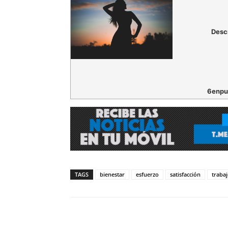
Desc
6enpu
TAGS
bienestar
esfuerzo
satisfacción
traba