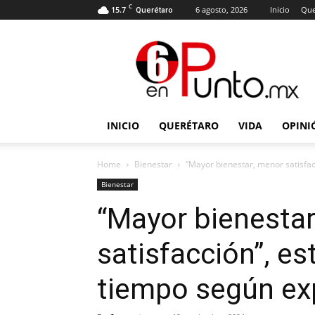
C
15.7
6 agosto, 2026
Inicio
Que
Querétaro
6
en
punto
INICIO
QUERÉTARO
VIDA
OPINI
Home
Bienestar
“Mayor bienestar, menor satisfac
Bienestar
“Mayor bienesta
satisfacción”, es
tiempo según ex