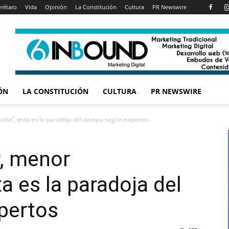
rétaro
Vida
Opinión
La Constitución
Cultura
PR Newswire
ÓN
LA CONSTITUCIÓN
CULTURA
PR NEWSWIRE
ción”, esta es la paradoja del tiempo según expertos
r, menor
ta es la paradoja del
pertos