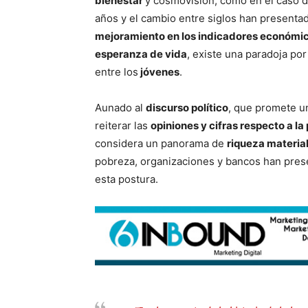
bienestar
y cosmovisión, como en el caso d
años y el cambio entre siglos han present
mejoramiento en los indicadores económi
esperanza de vida
, existe una paradoja por
entre los
jóvenes
.
Aunado al
discurso político
, que promete un
reiterar las
opiniones y cifras respecto a l
considera un panorama de
riqueza materia
pobreza, organizaciones y bancos han pres
esta postura.