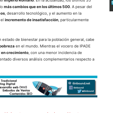
el
Imperio Romano
. En la actualidad, los últimos 35
ado
más cambios que en los últimos 500
. A pesar del
cos
, desarrollo tecnológico, y el aumento en la
 el
incremento de insatisfacción
, particularmente
 estado de bienestar para la población general, cabe
a pobreza
en el mundo. Mientras el vocero de IPADE
l en crecimiento
, con una menor incidencia de
entado diversos análisis complementarios respecto a