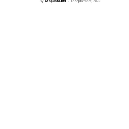
By
6enpunto.mx
-
12 septiembre, 2024