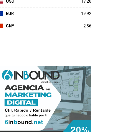
USD
17.26
EUR
19.92
CNY
2.56