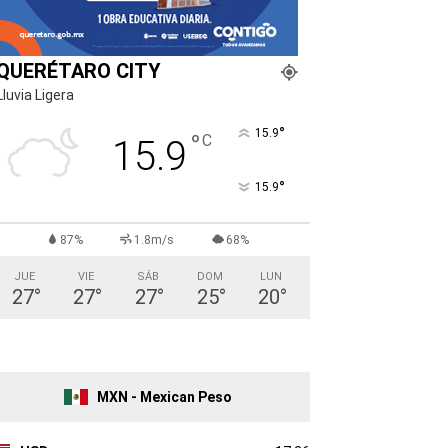
QUERÉTARO CITY
Lluvia Ligera
°
15.9
°
C
15.9
°
15.9
87%
1.8m/s
68%
JUE
VIE
SÁB
DOM
LUN
27
°
27
°
27
°
25
°
20
°
MXN - Mexican Peso