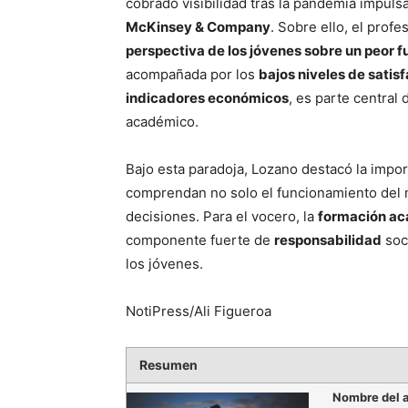
cobrado visibilidad tras la pandemia impuls
McKinsey & Company
. Sobre ello, el prof
perspectiva de los jóvenes sobre un peor f
acompañada por los
bajos niveles de satis
indicadores económicos
, es parte central 
académico.
Bajo esta paradoja, Lozano destacó la impo
comprendan no solo el funcionamiento del 
decisiones. Para el vocero, la
formación ac
componente fuerte de
responsabilidad
soci
los jóvenes.
NotiPress/Ali Figueroa
Resumen
Nombre del a