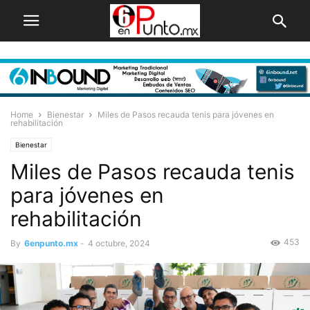
Home
Bienestar
Miles de Pasos recauda tenis para jóvenes en
rehabilitación
Bienestar
Miles de Pasos recauda tenis
para jóvenes en
rehabilitación
453
By
6enpunto.mx
-
4 octubre, 2024