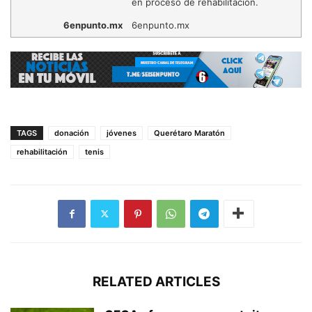
en proceso de rehabilitación.
6enpunto.mx
6enpunto.mx
TAGS
donación
jóvenes
Querétaro Maratón
rehabilitación
tenis
RELATED ARTICLES