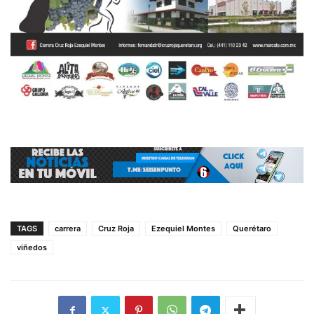
TAGS
carrera
Cruz Roja
Ezequiel Montes
Querétaro
viñedos