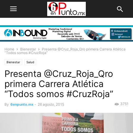
Home
Bienestar
Presenta @Cruz_Roja_Qro primera Carrera Atlética
“Todos somos #CruzRoja”
Bienestar
Salud
Presenta @Cruz_Roja_Qro
primera Carrera Atlética
“Todos somos #CruzRoja”
3751
By
6enpunto.mx
-
26 agosto, 2015