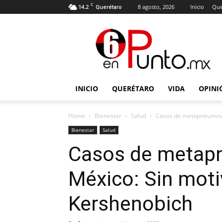
C
14.2
8 agosto, 2026
Inicio
Que
Querétaro
6
en
punto
INICIO
QUERÉTARO
VIDA
OPINI
Home
Bienestar
Salud
Casos de metapneumovir
Bienestar
Salud
Casos de metap
México: Sin moti
Kershenobich