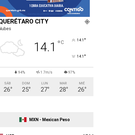
QUERÉTARO CITY
Nubes
°
14.1
°
C
14.1
°
14.1
94%
1.7m/s
97%
SÁB
DOM
LUN
MAR
MIÉ
26
°
25
°
27
°
28
°
26
°
MXN - Mexican Peso