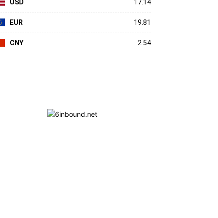
USD
17.14
EUR
19.81
CNY
2.54