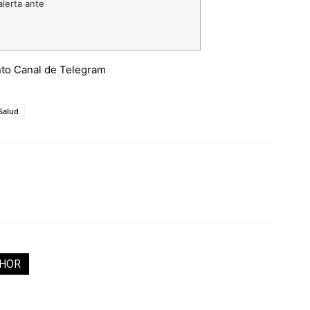
lerta ante
 Salud
THOR