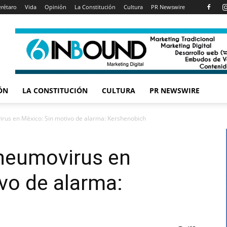
rétaro
Vida
Opinión
La Constitución
Cultura
PR Newswire
ÓN
LA CONSTITUCIÓN
CULTURA
PR NEWSWIRE
us en México: Sin motivo de alarma: Kershenobich
neumovirus en
vo de alarma: