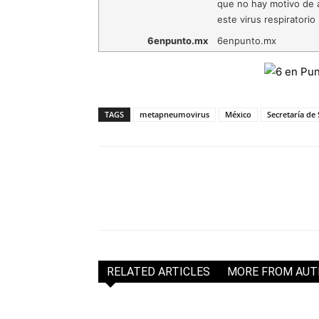
que no hay motivo de a
este virus respiratorio
6enpunto.mx
6enpunto.mx
TAGS
metapneumovirus
México
Secretaría de
RELATED ARTICLES
MORE FROM AU