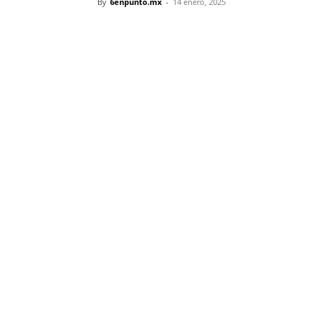
By
6enpunto.mx
-
14 enero, 2025