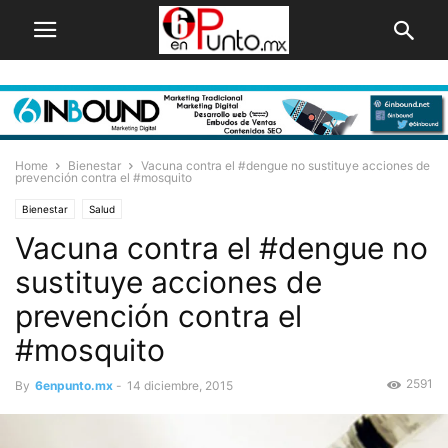
Home
Bienestar
Vacuna contra el #dengue no sustituye acciones de
prevención contra el #mosquito
Bienestar
Salud
Vacuna contra el #dengue no
sustituye acciones de
prevención contra el
#mosquito
2591
By
6enpunto.mx
-
14 diciembre, 2015