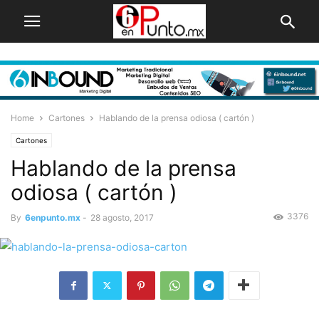
Home
Cartones
Hablando de la prensa odiosa ( cartón )
Cartones
Hablando de la prensa
odiosa ( cartón )
3376
By
6enpunto.mx
-
28 agosto, 2017