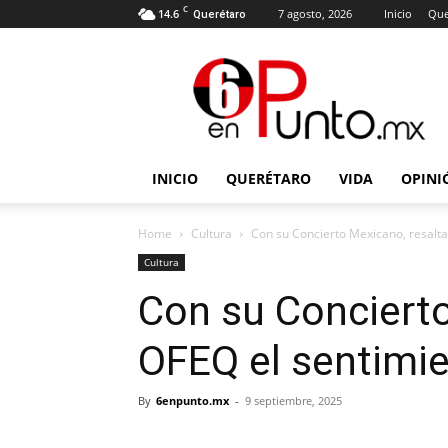
C
14.6
7 agosto, 2026
Inicio
Que
Querétaro
6
en
punto
INICIO
QUERÉTARO
VIDA
OPINI
Home
Cultura
Con su Concierto Mexicano, resalta
Cultura
Con su Concierto
OFEQ el sentimie
By
6enpunto.mx
-
9 septiembre, 2025