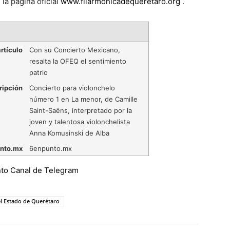
la página oficial
www.filarmonicadequeretaro.org
.
rtículo
Con su Concierto Mexicano,
resalta la OFEQ el sentimiento
patrio
ripción
Concierto para violonchelo
número 1 en La menor, de Camille
Saint-Saëns, interpretado por la
joven y talentosa violonchelista
Anna Komusinski de Alba
nto.mx
6enpunto.mx
l Estado de Querétaro