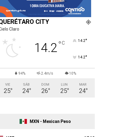
QUERÉTARO CITY
Cielo Claro
°
14.2
°
C
14.2
°
14.2
94%
2.4m/s
10%
VIE
SÁB
DOM
LUN
MAR
25
°
24
°
26
°
25
°
24
°
MXN - Mexican Peso