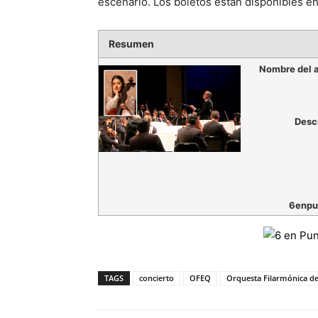
escenario. Los boletos están disponibles en 
Resumen
Nombre del a
Desc
6enpu
TAGS
concierto
OFEQ
Orquesta Filarmónica de