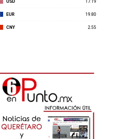
USD
17.19
EUR
19.80
CNY
2.55