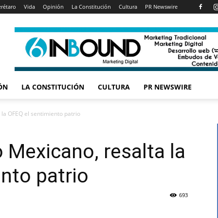
rétaro
Vida
Opinión
La Constitución
Cultura
PR Newswire
ÓN
LA CONSTITUCIÓN
CULTURA
PR NEWSWIRE
 la OFEQ el sentimiento patrio
 Mexicano, resalta la
nto patrio
693