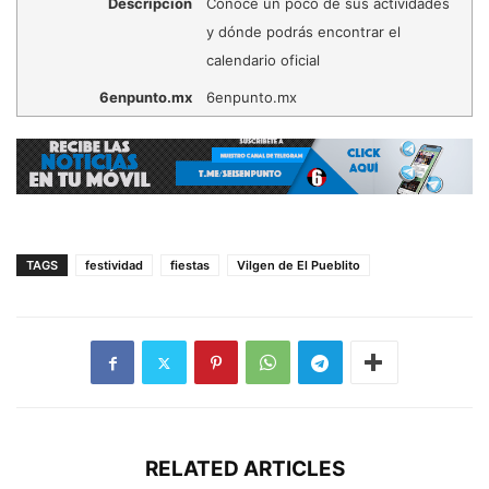
Descripción
Cónoce un poco de sus actividades
y dónde podrás encontrar el
calendario oficial
6enpunto.mx
6enpunto.mx
TAGS
festividad
fiestas
Vilgen de El Pueblito
RELATED ARTICLES