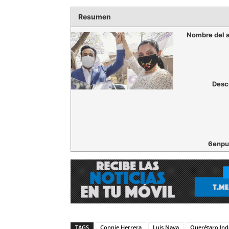
Resumen
Nombre del a
Desc
6enpu
TAGS
Connie Herrera
Luis Nava
Querétaro Ind