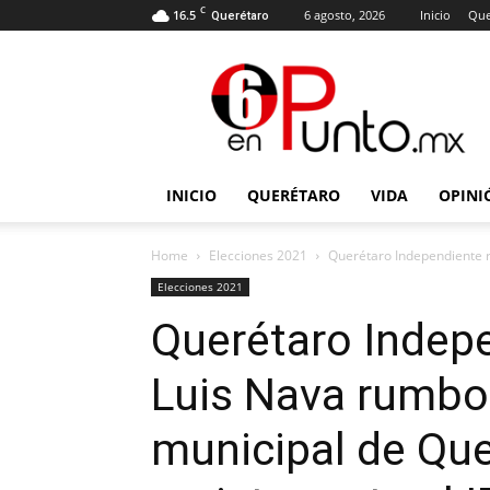
C
16.5
6 agosto, 2026
Inicio
Que
Querétaro
6
en
punto
INICIO
QUERÉTARO
VIDA
OPINI
Home
Elecciones 2021
Querétaro Independiente r
Elecciones 2021
Querétaro Indepe
Luis Nava rumbo 
municipal de Que