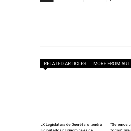
RELATED ARTICLES
MORE FROM AU
LX Legislatura de Querétaro tendrá
“Seremos un
5 diputados plurinominales de
todos”: Maur