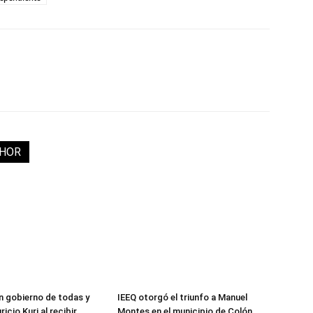
THOR
 gobierno de todas y
IEEQ otorgó el triunfo a Manuel
icio Kuri al recibir
Montes en el municipio de Colón