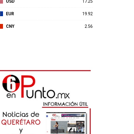
USD
17.25
EUR
19.92
CNY
2.56