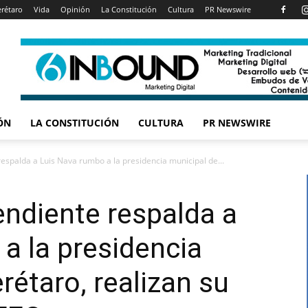
rétaro
Vida
Opinión
La Constitución
Cultura
PR Newswire
ÓN
LA CONSTITUCIÓN
CULTURA
PR NEWSWIRE
espalda a Luis Nava rumbo a la presidencia municipal de...
ndiente respalda a
a la presidencia
rétaro, realizan su