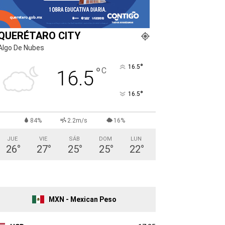
QUERÉTARO CITY
Algo De Nubes
°
16.5
°
C
16.5
°
16.5
84%
2.2m/s
16%
JUE
VIE
SÁB
DOM
LUN
26
°
27
°
25
°
25
°
22
°
MXN - Mexican Peso