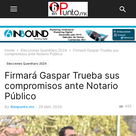
Home
Elecciones Querétaro 2024
Firmará Gaspar Trueba sus
compromisos ante Notario Público
Elecciones Querétaro 2024
Firmará Gaspar Trueba sus
compromisos ante Notario
Público
455
By
6enpunto.mx
-
29 abril, 2024