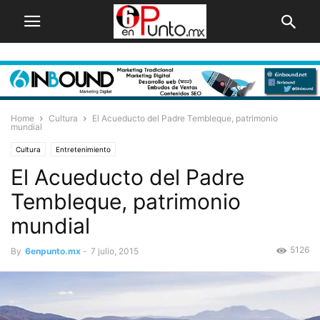
Home
Cultura
El Acueducto del Padre Tembleque, patrimonio
mundial
Cultura
Entretenimiento
El Acueducto del Padre
Tembleque, patrimonio
mundial
5126
By
6enpunto.mx
-
7 julio, 2015