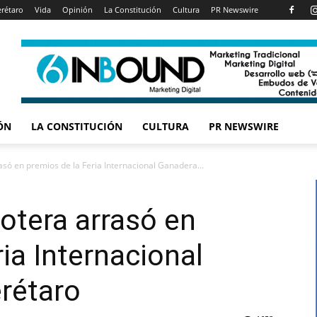
rétaro
Vida
Opinión
La Constitución
Cultura
PR Newswire
ÓN
LA CONSTITUCIÓN
CULTURA
PR NEWSWIRE
só en premios de la Feria Internacional Ganadera...
otera arrasó en
ia Internacional
rétaro