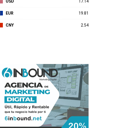
USD
17.14
EUR
19.81
CNY
2.54