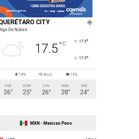
QUERÉTARO CITY
Algo De Nubes
°
17.5
°
C
17.5
°
17.5
74%
4m/s
13%
SÁB
DOM
LUN
MAR
MIÉ
26
°
25
°
26
°
28
°
24
°
MXN - Mexican Peso