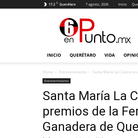
C
17.2
7 agosto, 2026
Inicio
Que
Querétaro
6
en
punto
INICIO
QUERÉTARO
VIDA
OPINI
Home
Entretenimiento
Santa María La Cotera arra
Entretenimiento
Santa María La C
premios de la Fer
Ganadera de Que