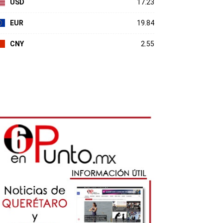
USD
17.23
EUR
19.84
CNY
2.55