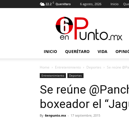
C
22.2
6 agosto, 2026
Inicio
Que
Querétaro
6
en
punto
INICIO
QUERÉTARO
VIDA
OPINI
Home
Entretenimiento
Deportes
Se reúne @Pa
Entretenimiento
Deportes
Se reúne @Panc
boxeador el “Jag
By
6enpunto.mx
-
17 septiembre, 2015