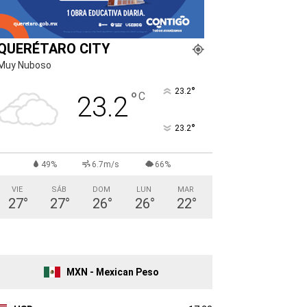
QUERÉTARO CITY
Muy Nuboso
°
23.2
°
C
23.2
°
23.2
49%
6.7m/s
66%
VIE
SÁB
DOM
LUN
MAR
27
°
27
°
26
°
26
°
22
°
MXN - Mexican Peso