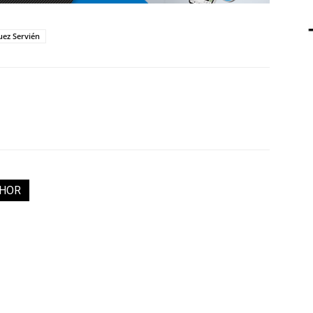
ez Servién
THOR