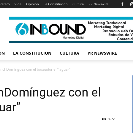
rétaro
Vida
Opinión
La Constitución
Cultura
PR Newswire
ÓN
LA CONSTITUCIÓN
CULTURA
PR NEWSWIRE
nchDomínguez con el boxeador el “Jaguar”
hDomínguez con el
uar”
3672