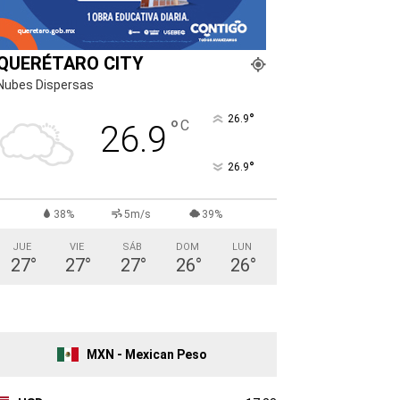
QUERÉTARO CITY
Nubes Dispersas
°
26.9
°
C
26.9
°
26.9
38%
5m/s
39%
JUE
VIE
SÁB
DOM
LUN
27
°
27
°
27
°
26
°
26
°
MXN - Mexican Peso