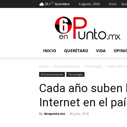
C
25.1
6 agosto, 2026
Inicio
Que
Querétaro
6
en
punto
INICIO
QUERÉTARO
VIDA
OPINI
Home
Entretenimiento
Tecnología
Cada año su
Entretenimiento
Tecnología
Cada año suben 
Internet en el pa
By
6enpunto.mx
-
26 julio, 2018