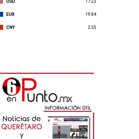
USD
17.23
EUR
19.84
CNY
2.55