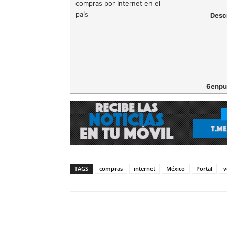
Desc
6enpu
TAGS
compras
internet
México
Portal
v