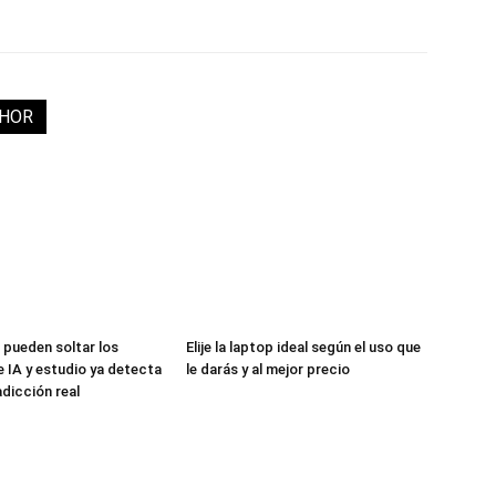
THOR
 pueden soltar los
Elije la laptop ideal según el uso que
 IA y estudio ya detecta
le darás y al mejor precio
adicción real