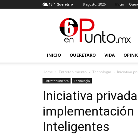
C
18
8 agosto, 2026
Inicio
Quer
Querétaro
6
en
punto
INICIO
QUERÉTARO
VIDA
OPINI
Home
Entretenimiento
Tecnología
Iniciativa p
Entretenimiento
Tecnología
Iniciativa privada
implementación 
Inteligentes