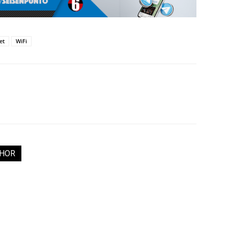
et
WiFi
THOR