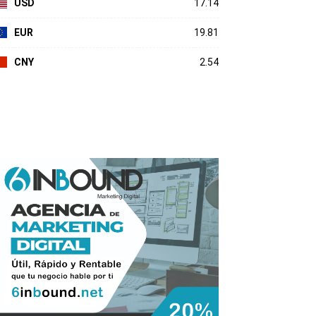
USD
17.14
EUR
19.81
CNY
2.54