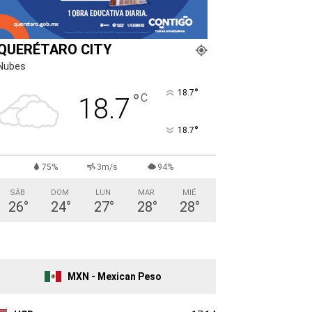
QUERÉTARO CITY
Nubes
°
18.7
°
C
18.7
°
18.7
75%
3m/s
94%
SÁB
DOM
LUN
MAR
MIÉ
26
°
24
°
27
°
28
°
28
°
MXN - Mexican Peso