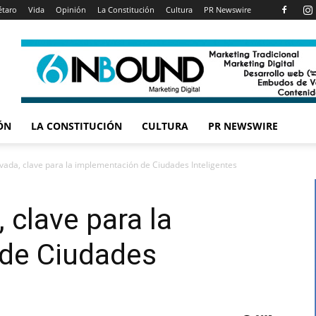
étaro
Vida
Opinión
La Constitución
Cultura
PR Newswire
ÓN
LA CONSTITUCIÓN
CULTURA
PR NEWSWIRE
rivada, clave para la implementación de Ciudades Inteligentes
, clave para la
de Ciudades