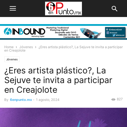
Home
Jóvenes
¿Eres artista plástico?, La Sejuve te invita a participar
en Creajolote
Jóvenes
¿Eres artista plástico?, La
Sejuve te invita a participar
en Creajolote
827
By
6enpunto.mx
-
1 agosto, 2024