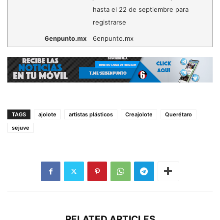
hasta el 22 de septiembre para
registrarse
6enpunto.mx
6enpunto.mx
TAGS
ajolote
artistas plásticos
Creajolote
Querétaro
sejuve
RELATED ARTICLES