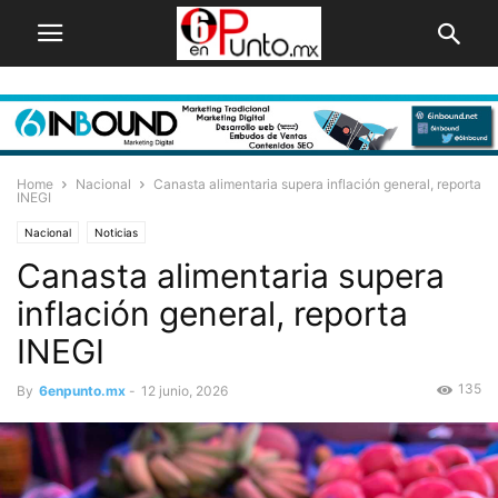
Home
Nacional
Canasta alimentaria supera inflación general, reporta
INEGI
Nacional
Noticias
Canasta alimentaria supera
inflación general, reporta
INEGI
135
By
6enpunto.mx
-
12 junio, 2026