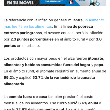
La diferencia con la inflación general muestra
un aumento
más fuerte en los alimentos
. En la
línea de pobreza
extrema por ingresos
, el avance anual superó la inflación
por
2.3 puntos porcentuales
en el ámbito rural y por
3.0
puntos
en el urbano.
Los productos con mayor peso en el alza fueron
jitomate
,
alimentos y bebidas consumidas fuera del hogar
y
papa
.
En el ámbito rural, el jitomate registró un aumento anual de
99.2%
y explicó
53.7% de la variación de la canasta
alimentaria
.
La
comida fuera de casa
también presionó el costo
mensual de los alimentos. Ese rubro subió
6.6% anual
y
aportó
22.9% del incremento rural
. La papa aumentó