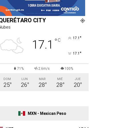
QUERÉTARO CITY
Nubes
°
17.1
°
C
17.1
°
17.1
71%
2.6m/s
100%
DOM
LUN
MAR
MIÉ
JUE
25
°
26
°
28
°
28
°
20
°
MXN - Mexican Peso