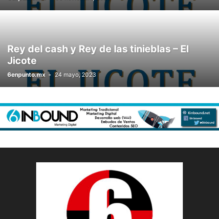
UN OJO AL GATO
UN PARTIT DE COSTELLADA
UTOPÍA
XAVIER RODRÍGUEZ
¿CÓMO VIVIR EN PLENITUD?
Rey del cash y Rey de las tinieblas – El
Jicote
6enpunto.mx
-
24 mayo, 2023