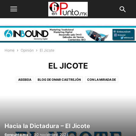
Home
Opinión
El Jicote
EL JICOTE
ASEBEIA
BLOG DE OMAR CASTREJÓN
CON LA MIRADA DE
CONTRASTES
CONVERSANDO
COYOTE FOTÓGRAFO
CUADRILÁTERO
DEMARRAJE
DOMINGO7
EDUARDO ROLDÁN
EL DRAGÓN DE MONDRAGÓN
EL JICOTE
EL VICIO DEL PODER
ESCOMBRO ELECTORAL
FRECUENCIAS
GERMÁN NEFTALÍ
HÉCTOR SINECIO
LA CRUDA VERDAD
LA LEONERA
Hacia la Dictadura – El Jicote
OPINIÓN NO PEDIDA
OSCAR CELEDÓN
PROTECCIÓN CIVIL
TEFISITE
6enpunto.mx
-
30 noviembre, 2024